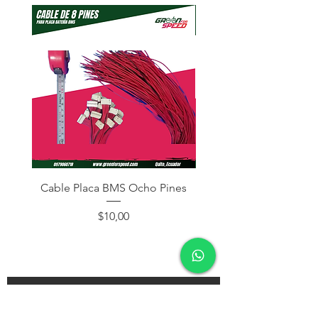
Cable Placa BMS Ocho Pines
Cable Placa BMS Dos
Precio
$10,00
¡Subscríbete y recibe descuentos en tu próxima
compra!