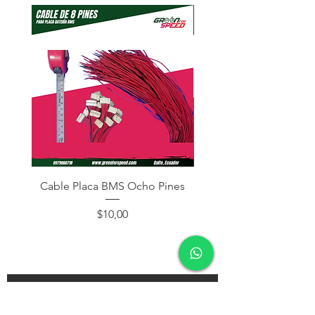
Cable Placa BMS Ocho Pines
Cable Placa BMS Dos
Precio
$10,00
¡Subscríbete y recibe descuentos en tu próxima
compra!