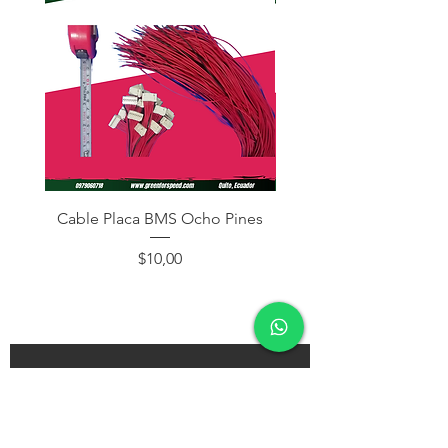
Cable Placa BMS Ocho Pines
Cable Placa BMS Dos
Precio
$10,00
¡Subscríbete y recibe descuentos en tu próxima
compra!