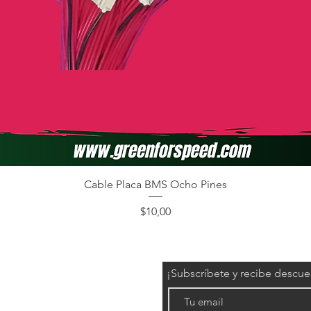
Cable Placa BMS Ocho Pines
Precio
$10,00
¡Subscríbete y recibe descu
éctricos)
l/grafeno)