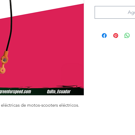
Agr
eléctricas de motos-scooters eléctricos.