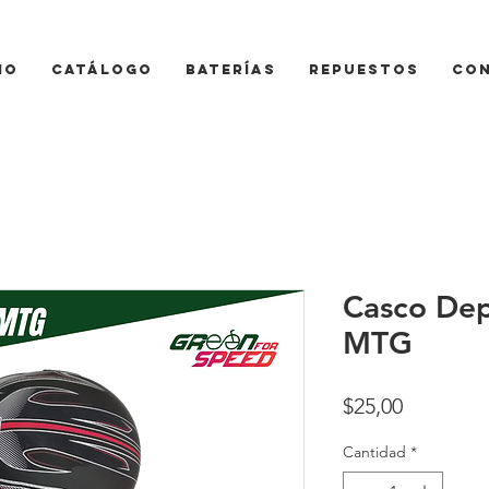
io
Catálogo
Baterías
Repuestos
Co
Casco Dep
MTG
Precio
$25,00
Cantidad
*