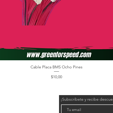
Cable Placa BMS Ocho Pines
Precio
$10,00
¡Subscríbete y recibe descu
éctricos)
l/grafeno)