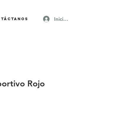
Iniciar sesión
ntáctanos
ortivo Rojo