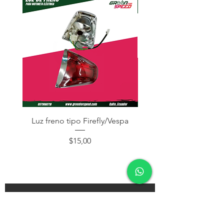
Luz freno tipo Firefly/Vespa
Juego Herramient
Precio
$15,00
¡Subscríbete y recibe descuentos en tu próxima
compra!