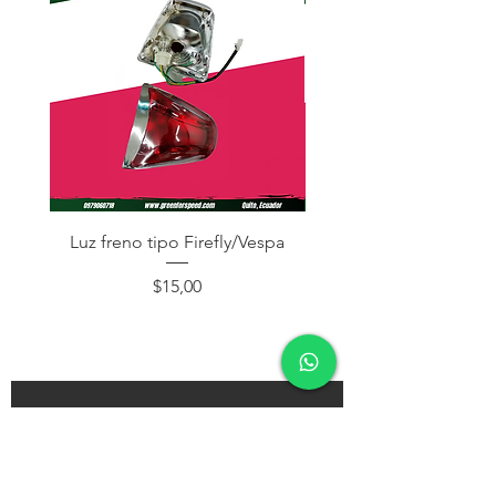
Luz freno tipo Firefly/Vespa
Juego Herramient
Precio
$15,00
¡Subscríbete y recibe descuentos en tu próxima
compra!