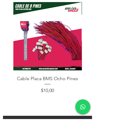
Cable Placa BMS Ocho Pines
Cable Placa BMS Dos
Precio
$10,00
¡Subscríbete y recibe descuentos en tu próxima
compra!