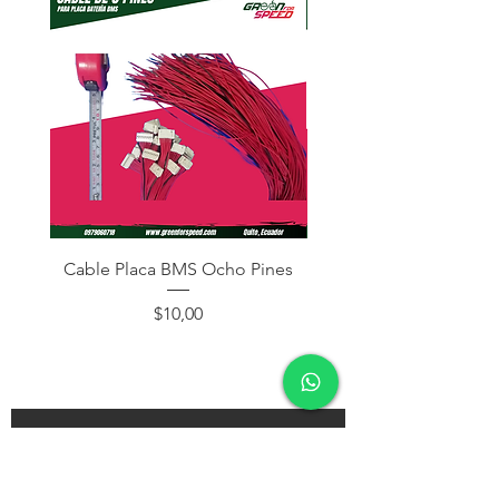
Cable Placa BMS Ocho Pines
Cable Placa BMS Dos
Precio
$10,00
¡Subscríbete y recibe descuentos en tu próxima
compra!