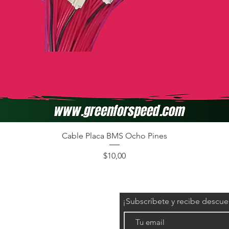
Cable Placa BMS Ocho Pines
Precio
$10,00
¡Subscríbete y recibe descu
éctricos)
l/grafeno)