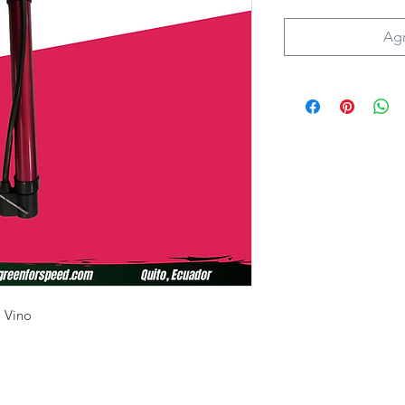
Agr
: Vino