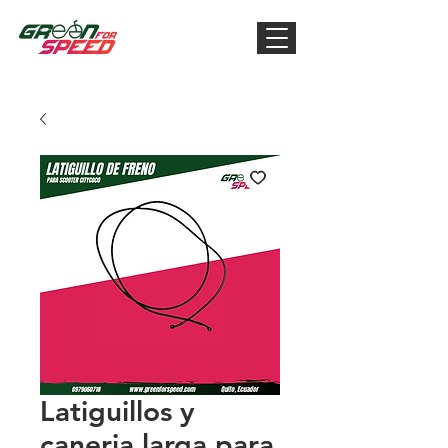
Latiguillos y
caneria larga para