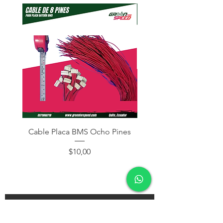
Cable Placa BMS Ocho Pines
Cable Placa BMS Dos
Precio
$10,00
¡Subscríbete y recibe descuentos en tu próxima
compra!