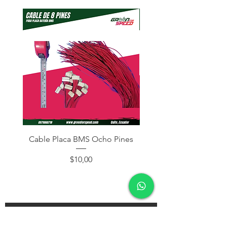
Cable Placa BMS Ocho Pines
Cable Placa BMS Dos
Precio
$10,00
¡Subscríbete y recibe descuentos en tu próxima