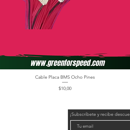
Cable Placa BMS Ocho Pines
Precio
$10,00
¡Subscríbete y recibe descu
éctricos)
l/grafeno)