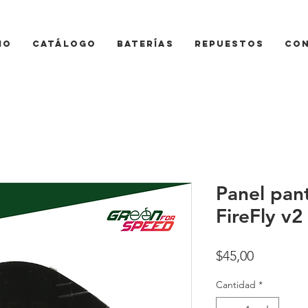
io
Catálogo
Baterías
Repuestos
Co
Panel pant
FireFly v2
Precio
$45,00
Cantidad
*