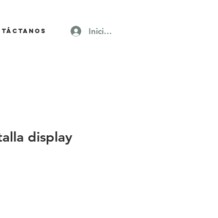
Iniciar sesión
ntáctanos
alla display