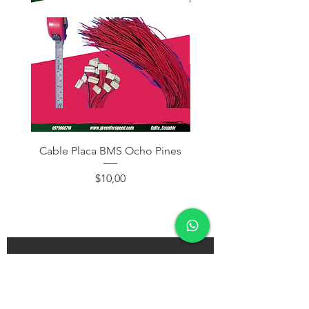
Cable Placa BMS Ocho Pines
Cable Placa BMS Dos
Precio
$10,00
¡Subscríbete y recibe descuentos en tu próxima
compra!